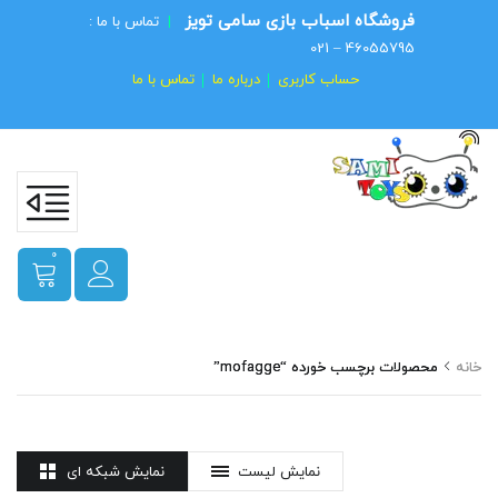
فروشگاه اسباب بازی سامی تویز
|
تماس با ما :
46055795 – 021
حساب کاربری
درباره ما
تماس با ما
0
خانه
محصولات برچسب خورده “mofagge”
نمایش لیست
نمایش شبکه ای