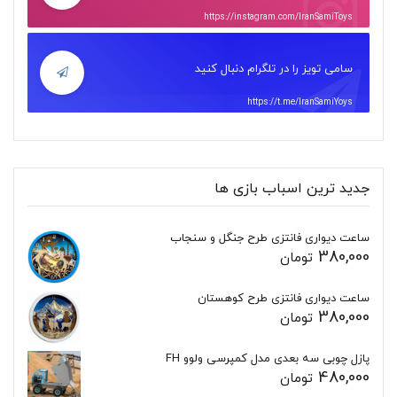
https://instagram.com/IranSamiToys
سامی تویز را در تلگرام دنبال کنید
https://t.me/IranSamiYoys
جدید ترین اسباب بازی ها
ساعت دیواری فانتزی طرح جنگل و سنجاب
380,000
تومان
ساعت دیواری فانتزی طرح کوهستان
380,000
تومان
پازل چوبی سه بعدی مدل کمپرسی ولوو FH
480,000
تومان