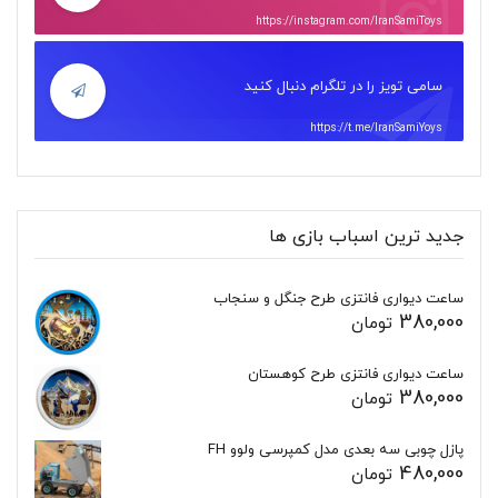
https://instagram.com/IranSamiToys
سامی تویز را در تلگرام دنبال کنید
https://t.me/IranSamiYoys
جدید ترین اسباب بازی ها
ساعت دیواری فانتزی طرح جنگل و سنجاب
380,000
تومان
ساعت دیواری فانتزی طرح کوهستان
380,000
تومان
پازل چوبی سه بعدی مدل کمپرسی ولوو FH
480,000
تومان