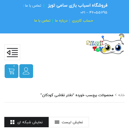
فروشگاه اسباب بازی سامی تویز
|
تماس با ما :
46055795 – 021
حساب کاربری
درباره ما
تماس با ما
0
خانه
محصولات برچسب خورده “دفتر نقاشی کودکان”
نمایش لیست
نمایش شبکه ای